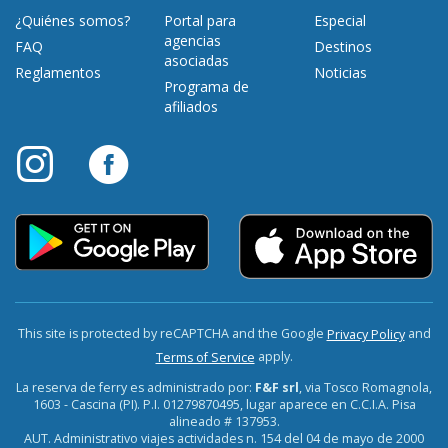
¿Quiénes somos?
Portal para
Especial
agencias
FAQ
Destinos
asociadas
Reglamentos
Noticias
Programa de
afiliados
This site is protected by reCAPTCHA and the Google
and
Privacy Policy
apply.
Terms of Service
La reserva de ferry es administrado por:
F&F srl
, via Tosco Romagnola,
1603 - Cascina (PI). P.I. 01279870495, lugar aparece en C.C.I.A. Pisa
alineado # 137953.
AUT. Administrativo viajes actividades n. 154 del 04 de mayo de 2000