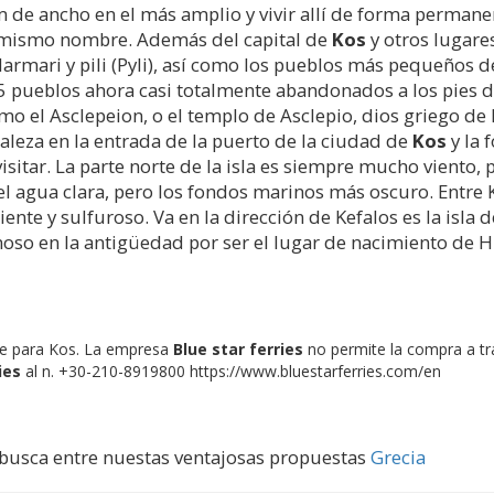
 de ancho en el más amplio y vivir allí de forma permanen
el mismo nombre. Además del capital de
Kos
y otros lugare
 Marmari y pili (Pyli), así como los pueblos más pequeños d
5 pueblos ahora casi totalmente abandonados a los pies del
o el Asclepeion, o el templo de Asclepio, dios griego de l
taleza en la entrada de la puerto de la ciudad de
Kos
y la 
itar. La parte norte de la isla es siempre mucho viento, 
 el agua clara, pero los fondos marinos más oscuro. Entr
nte y sulfuroso. Va en la dirección de Kefalos es la isla 
moso en la antigüedad por ser el lugar de nacimiento de H
ete para Kos. La empresa
Blue star ferries
no permite la compra a tr
ies
al n. +30-210-8919800 https://www.bluestarferries.com/en
. busca entre nuestas ventajosas propuestas
Grecia