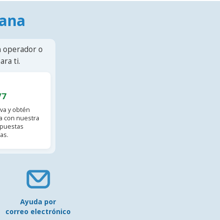
mana
n operador o
ra ti.
/7
va y obtén
 con nuestra
spuestas
as.
Ayuda por
correo electrónico