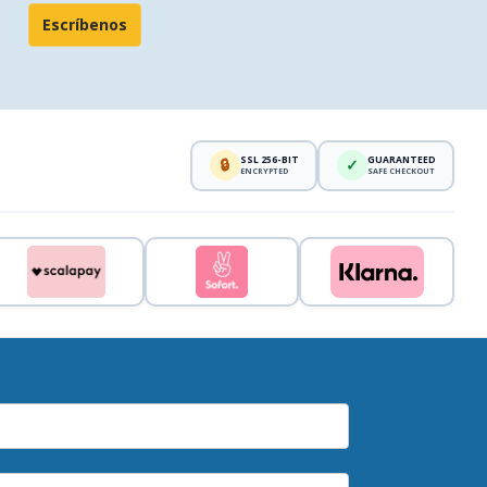
Escríbenos
SSL 256-BIT
GUARANTEED
🔒
✓
ENCRYPTED
SAFE CHECKOUT