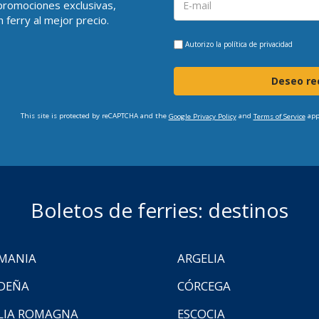
 promociones exclusivas,
 ferry al mejor precio.
Autorizo la
política de privacidad
Deseo rec
This site is protected by reCAPTCHA and the
and
app
Google Privacy Policy
Terms of Service
Boletos de ferries: destinos
MANIA
ARGELIA
DEÑA
CÓRCEGA
LIA ROMAGNA
ESCOCIA