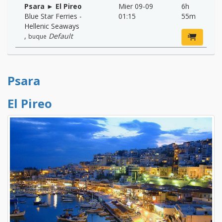
Psara ► El Pireo
Mier 09-09
6h
Blue Star Ferries -
01:15
55m
Hellenic Seaways
,
Default
buque
Psara
El Pireo