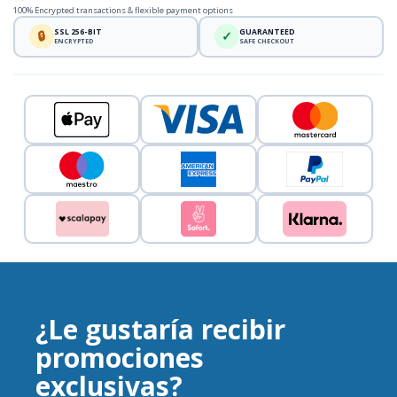
100% Encrypted transactions & flexible payment options
SSL 256-BIT
GUARANTEED
🔒
✓
ENCRYPTED
SAFE CHECKOUT
¿Le gustaría recibir
promociones
exclusivas?