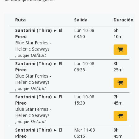
Ruta
Salida
Duración
Santorini (Thira) ► El
Lun 10-08
6h
Pireo
03:50
10m
Blue Star Ferries -
Hellenic Seaways
,
Default
buque
Santorini (Thira) ► El
Lun 10-08
8h
Pireo
06:35
25m
Blue Star Ferries -
Hellenic Seaways
,
Default
buque
Santorini (Thira) ► El
Lun 10-08
7h
Pireo
15:30
45m
Blue Star Ferries -
Hellenic Seaways
,
Default
buque
Santorini (Thira) ► El
Mar 11-08
8h
Pireo
06:15
45m