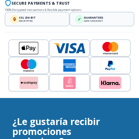
SECURE PAYMENTS & TRUST
100% Encrypted transactions & flexible payment options
SSL 256-BIT
GUARANTEED
🔒
✓
ENCRYPTED
SAFE CHECKOUT
¿Le gustaría recibir
promociones