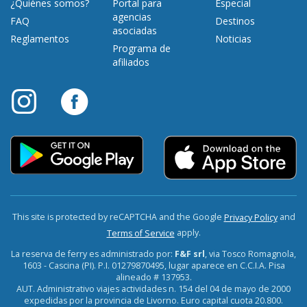
¿Quiénes somos?
Portal para
Especial
agencias
FAQ
Destinos
asociadas
Reglamentos
Noticias
Programa de
afiliados
This site is protected by reCAPTCHA and the Google
and
Privacy Policy
apply.
Terms of Service
La reserva de ferry es administrado por:
F&F srl
, via Tosco Romagnola,
1603 - Cascina (PI). P.I. 01279870495, lugar aparece en C.C.I.A. Pisa
alineado # 137953.
AUT. Administrativo viajes actividades n. 154 del 04 de mayo de 2000
expedidas por la provincia de Livorno. Euro capital cuota 20.800.