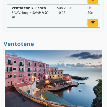
Ventotene ► Ponza
Sab 29-08
0h
SNAV
,
SNAV HSC
10:05
50m
buque
IP
Ventotene