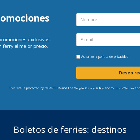
promociones
 promociones exclusivas,
 ferry al mejor precio.
Autorizo la
política de privacidad
Deseo rec
This site is protected by reCAPTCHA and the
and
app
Google Privacy Policy
Terms of Service
Boletos de ferries: destinos