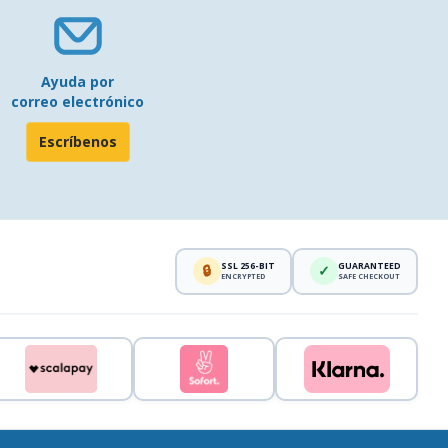
Ayuda por
correo electrónico
Escríbenos
SSL 256-BIT
GUARANTEED
🔒
✓
ENCRYPTED
SAFE CHECKOUT