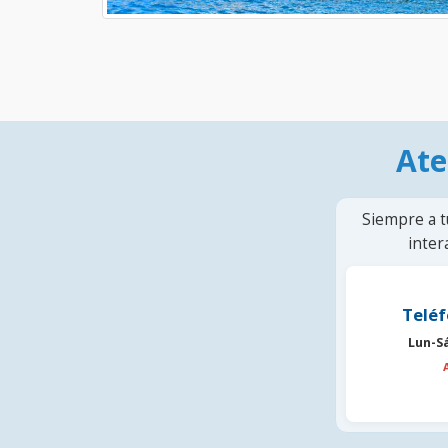
Ate
Siempre a t
inter
Teléf
Lun-S