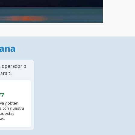
mana
n operador o
ra ti.
/7
va y obtén
 con nuestra
spuestas
as.