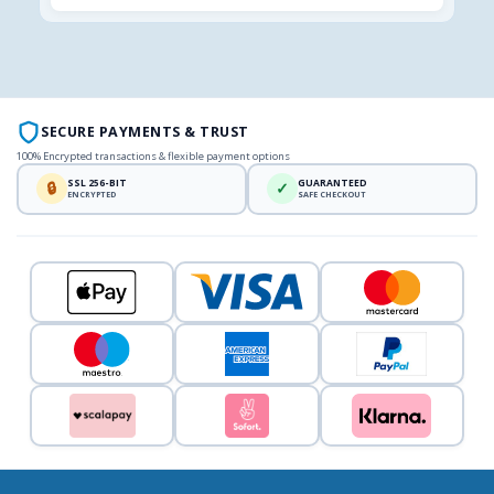
SECURE PAYMENTS & TRUST
100% Encrypted transactions & flexible payment options
SSL 256-BIT
GUARANTEED
🔒
✓
ENCRYPTED
SAFE CHECKOUT