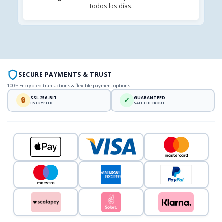
todos los días.
SECURE PAYMENTS & TRUST
100% Encrypted transactions & flexible payment options
SSL 256-BIT
GUARANTEED
🔒
✓
ENCRYPTED
SAFE CHECKOUT