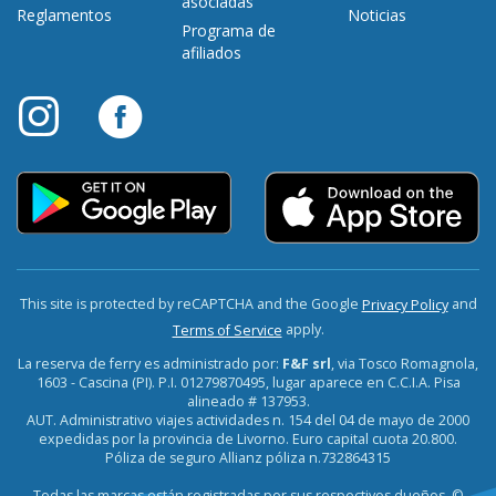
asociadas
Reglamentos
Noticias
Programa de
afiliados
This site is protected by reCAPTCHA and the Google
and
Privacy Policy
apply.
Terms of Service
La reserva de ferry es administrado por:
F&F srl
, via Tosco Romagnola,
1603 - Cascina (PI). P.I. 01279870495, lugar aparece en C.C.I.A. Pisa
alineado # 137953.
AUT. Administrativo viajes actividades n. 154 del 04 de mayo de 2000
expedidas por la provincia de Livorno. Euro capital cuota 20.800.
Póliza de seguro Allianz póliza n.732864315
Todas las marcas están registradas por sus respectivos dueños. ©