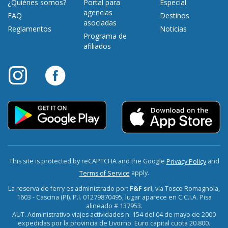
¿Quiénes somos?
Portal para
Especial
agencias
FAQ
Destinos
asociadas
Reglamentos
Noticias
Programa de
afiliados
This site is protected by reCAPTCHA and the Google
and
Privacy Policy
apply.
Terms of Service
La reserva de ferry es administrado por:
F&F srl
, via Tosco Romagnola,
1603 - Cascina (PI). P.I. 01279870495, lugar aparece en C.C.I.A. Pisa
alineado # 137953.
AUT. Administrativo viajes actividades n. 154 del 04 de mayo de 2000
expedidas por la provincia de Livorno. Euro capital cuota 20.800.