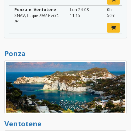
Ponza ► Ventotene
Lun 24-08
0h
SNAV
,
SNAV HSC
11:15
50m
buque
IP
Ponza
Ventotene