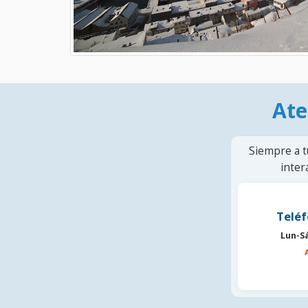
Ate
Siempre a t
inter
Teléf
Lun-S