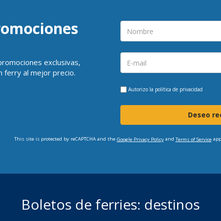
promociones
 promociones exclusivas,
 ferry al mejor precio.
Autorizo la
política de privacidad
Deseo rec
This site is protected by reCAPTCHA and the
and
app
Google Privacy Policy
Terms of Service
Boletos de ferries: destinos