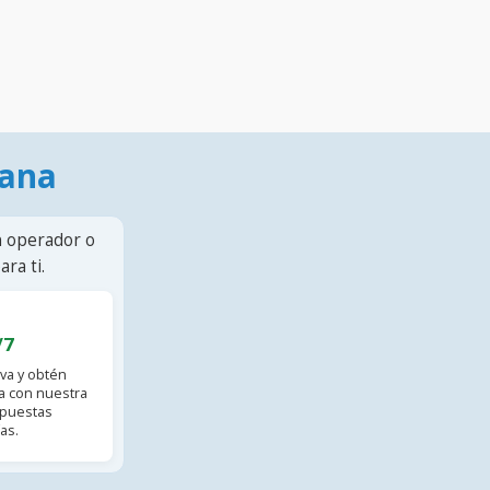
mana
n operador o
ra ti.
/7
va y obtén
 con nuestra
spuestas
as.