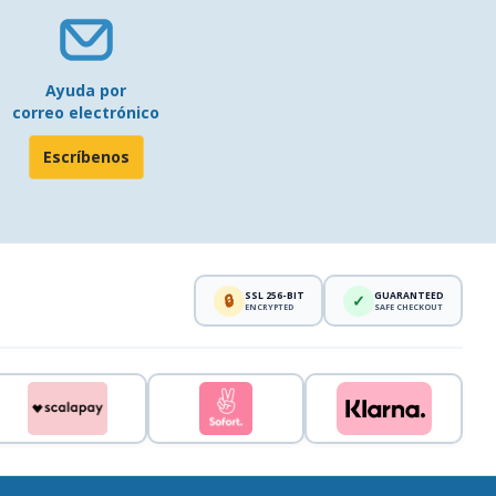
Ayuda por
correo electrónico
Escríbenos
SSL 256-BIT
GUARANTEED
🔒
✓
ENCRYPTED
SAFE CHECKOUT