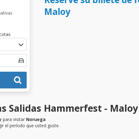
Maloy
nativas
cotas
as Salidas Hammerfest - Maloy
y
para visitar
Noruega
ir el período que usted guste.