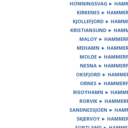
HONNINGSVAG ► HAMM
KIRKENES ► HAMMER
KJOLLEFJORD ► HAMM
KRISTIANSUND ► HAM
MALOY ► HAMMERF
MEHAMN ► HAMMER
MOLDE ► HAMMERF
NESNA ► HAMMERF
OKSFJORD ► HAMME
ORNES ► HAMMERF
RISOYHAMN ► HAMME
RORVIK ► HAMMER
SANDNESSJOEN ► HAM
SKJERVOY ► HAMME
SORTLAND ► HAMME