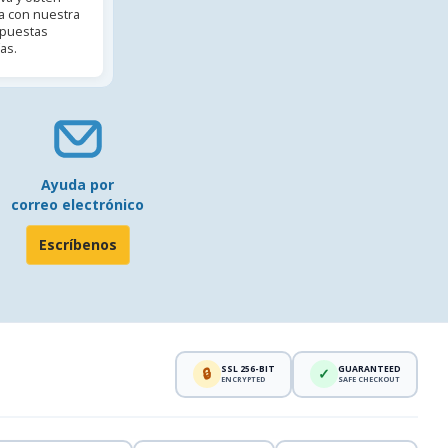
 con nuestra
spuestas
as.
Ayuda por
correo electrónico
Escríbenos
SSL 256-BIT
GUARANTEED
🔒
✓
ENCRYPTED
SAFE CHECKOUT