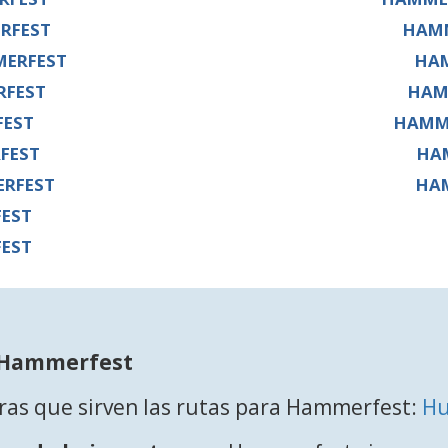
RFEST
HAMM
ERFEST
HAM
RFEST
HAM
FEST
HAMM
FEST
HA
RFEST
HA
EST
EST
a Hammerfest
eras que sirven las rutas para Hammerfest:
Hu