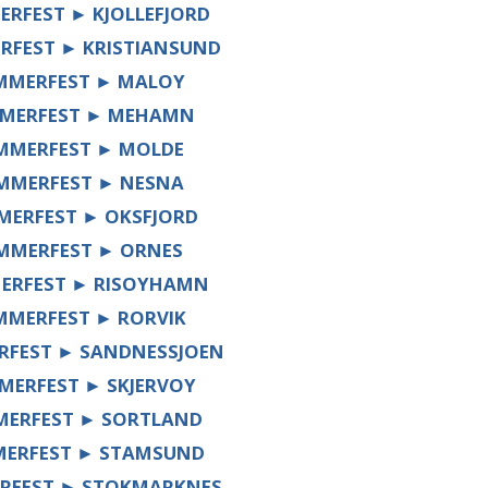
RFEST ► KJOLLEFJORD
FEST ► KRISTIANSUND
MMERFEST ► MALOY
MERFEST ► MEHAMN
MMERFEST ► MOLDE
MMERFEST ► NESNA
ERFEST ► OKSFJORD
MMERFEST ► ORNES
ERFEST ► RISOYHAMN
MERFEST ► RORVIK
FEST ► SANDNESSJOEN
ERFEST ► SKJERVOY
ERFEST ► SORTLAND
ERFEST ► STAMSUND
RFEST ► STOKMARKNES