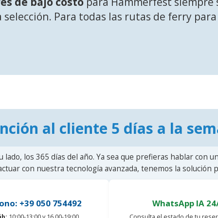
es de bajo costo
para Hammerfest siempre s
a selección. Para todas las rutas de ferry par
nción al cliente 5 días a la se
u lado, los 365 días del año. Ya sea que prefieras hablar con u
actuar con nuestra tecnología avanzada, tenemos la solución pa
ono: +39 050 754492
WhatsApp IA 24
áb:
10:00-13:00 y 16.00-19:00
Consulta el estado de tu reser