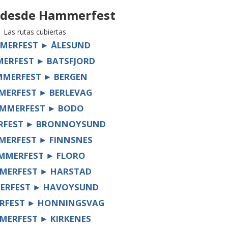
 desde
Hammerfest
Las rutas cubiertas
MERFEST ► ÅLESUND
ERFEST ► BATSFJORD
MERFEST ► BERGEN
ERFEST ► BERLEVAG
MMERFEST ► BODO
FEST ► BRONNOYSUND
ERFEST ► FINNSNES
MMERFEST ► FLORO
MERFEST ► HARSTAD
ERFEST ► HAVOYSUND
RFEST ► HONNINGSVAG
MERFEST ► KIRKENES