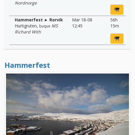
Nordnorge
Hammerfest ► Rorvik
Mar 18-08
56h
Hurtigruten
,
MS
12:45
15m
buque
Richard With
Hammerfest