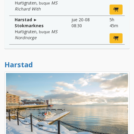
Hurtigruten
,
MS
buque
Richard With
Harstad ►
jue 20-08
5h
Stokmarknes
08:30
45m
Hurtigruten
,
MS
buque
Nordnorge
Harstad