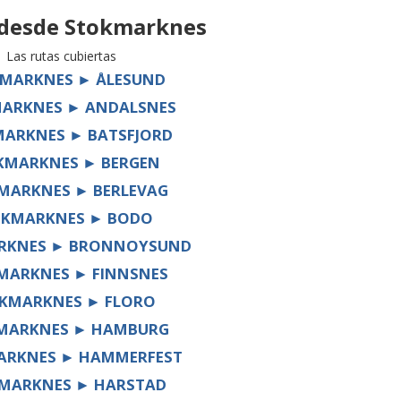
 desde
Stokmarknes
Las rutas cubiertas
MARKNES ► ÅLESUND
ARKNES ► ANDALSNES
ARKNES ► BATSFJORD
KMARKNES ► BERGEN
MARKNES ► BERLEVAG
OKMARKNES ► BODO
RKNES ► BRONNOYSUND
MARKNES ► FINNSNES
KMARKNES ► FLORO
MARKNES ► HAMBURG
ARKNES ► HAMMERFEST
MARKNES ► HARSTAD