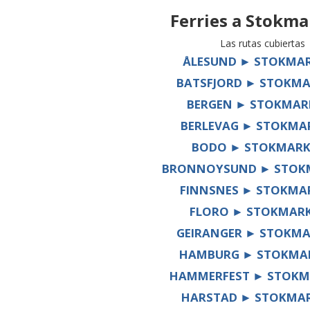
Ferries a
Stokma
Las rutas cubiertas
ÅLESUND ► STOKMA
BATSFJORD ► STOKM
BERGEN ► STOKMAR
BERLEVAG ► STOKMA
BODO ► STOKMARK
BRONNOYSUND ► STOK
FINNSNES ► STOKMA
FLORO ► STOKMAR
GEIRANGER ► STOKM
HAMBURG ► STOKMA
HAMMERFEST ► STOKM
HARSTAD ► STOKMA