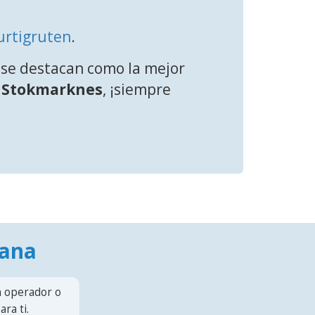
urtigruten
.
se destacan como la mejor
a
Stokmarknes
, ¡siempre
mana
n operador o
ra ti.