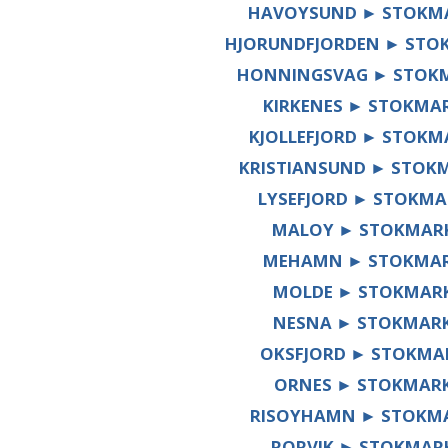
HAVOYSUND ► STOKM
HJORUNDFJORDEN ► STO
HONNINGSVAG ► STOK
KIRKENES ► STOKMA
KJOLLEFJORD ► STOKM
KRISTIANSUND ► STOK
LYSEFJORD ► STOKM
MALOY ► STOKMAR
MEHAMN ► STOKMA
MOLDE ► STOKMAR
NESNA ► STOKMAR
OKSFJORD ► STOKMA
ORNES ► STOKMAR
RISOYHAMN ► STOKM
RORVIK ► STOKMAR