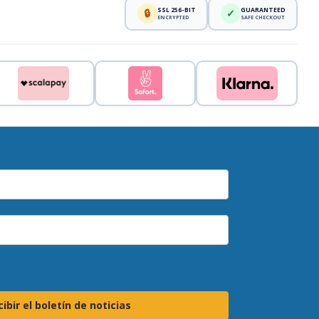
SSL 256-BIT
GUARANTEED
🔒
✓
ENCRYPTED
SAFE CHECKOUT
ibir el boletín de noticias