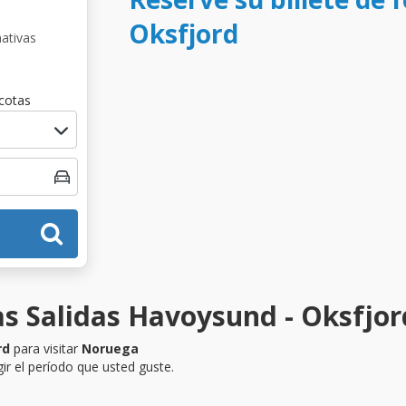
Oksfjord
nativas
cotas
as Salidas Havoysund - Oksfjor
rd
para visitar
Noruega
ir el período que usted guste.