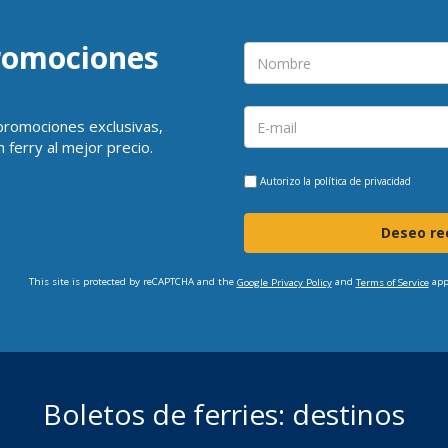
promociones
 promociones exclusivas,
 ferry al mejor precio.
Autorizo la
política de privacidad
Deseo rec
This site is protected by reCAPTCHA and the
and
app
Google Privacy Policy
Terms of Service
Boletos de ferries: destinos