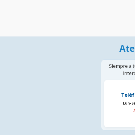
Ate
Siempre a t
inter
Teléf
Lun-S