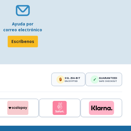
Ayuda por
correo electrónico
Escríbenos
SSL 256-BIT
GUARANTEED
🔒
✓
ENCRYPTED
SAFE CHECKOUT