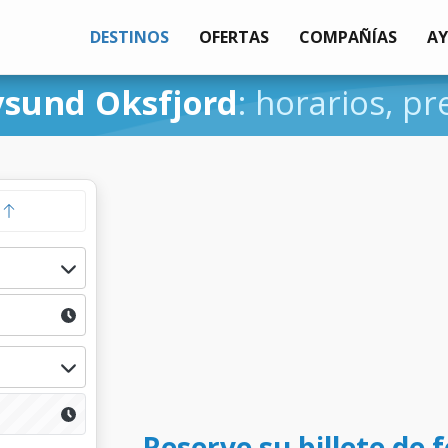
DESTINOS
OFERTAS
COMPAÑÍAS
A
sund Oksfjord
: horarios, pr
a
Reserve su billete de 