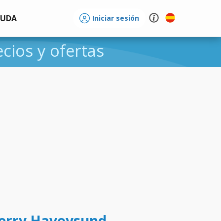
YUDA
Iniciar sesión
ecios y ofertas
ferry Havoysund -