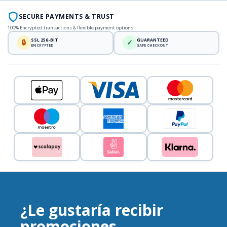
SECURE PAYMENTS & TRUST
100% Encrypted transactions & flexible payment options
SSL 256-BIT
GUARANTEED
🔒
✓
ENCRYPTED
SAFE CHECKOUT
¿Le gustaría recibir
promociones