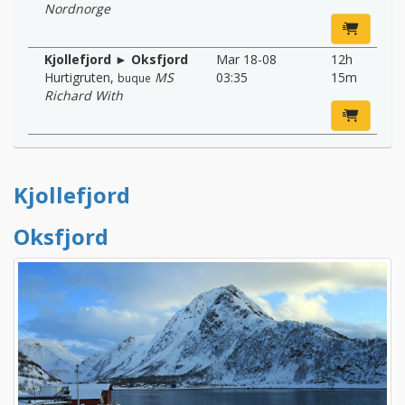
Nordnorge
Kjollefjord ► Oksfjord
Mar 18-08
12h
Hurtigruten
,
MS
03:35
15m
buque
Richard With
Kjollefjord
Oksfjord