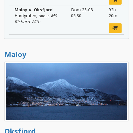
Maloy ► Oksfjord
Dom 23-08
92h
Hurtigruten
,
MS
05:30
20m
buque
Richard With
Maloy
Oksfjord