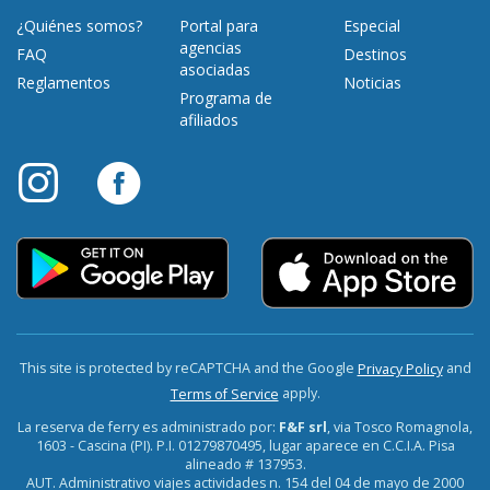
¿Quiénes somos?
Portal para
Especial
agencias
FAQ
Destinos
asociadas
Reglamentos
Noticias
Programa de
afiliados
This site is protected by reCAPTCHA and the Google
and
Privacy Policy
apply.
Terms of Service
La reserva de ferry es administrado por:
F&F srl
, via Tosco Romagnola,
1603 - Cascina (PI). P.I. 01279870495, lugar aparece en C.C.I.A. Pisa
alineado # 137953.
AUT. Administrativo viajes actividades n. 154 del 04 de mayo de 2000