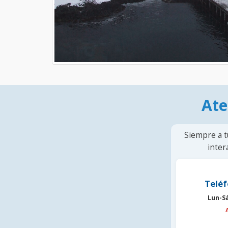
Ate
Siempre a t
inter
Teléf
Lun-S