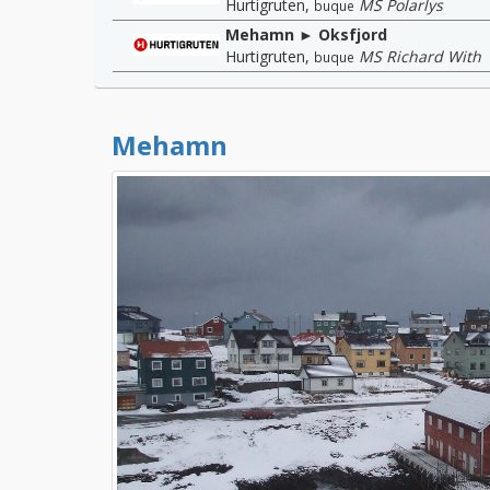
Hurtigruten
,
MS Polarlys
buque
Mehamn ► Oksfjord
Hurtigruten
,
MS Richard With
buque
Mehamn