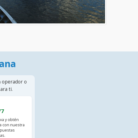
mana
n operador o
ra ti.
/7
va y obtén
 con nuestra
spuestas
as.