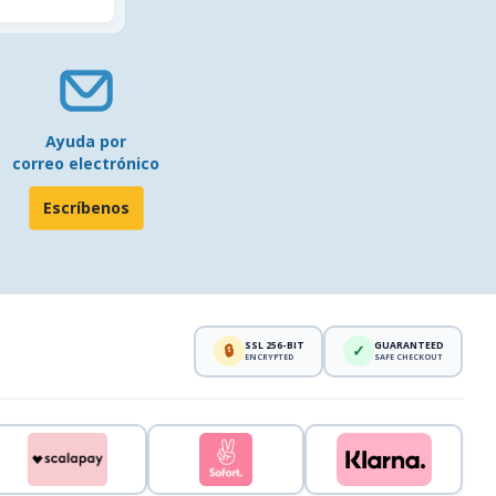
Ayuda por
correo electrónico
Escríbenos
SSL 256-BIT
GUARANTEED
🔒
✓
ENCRYPTED
SAFE CHECKOUT