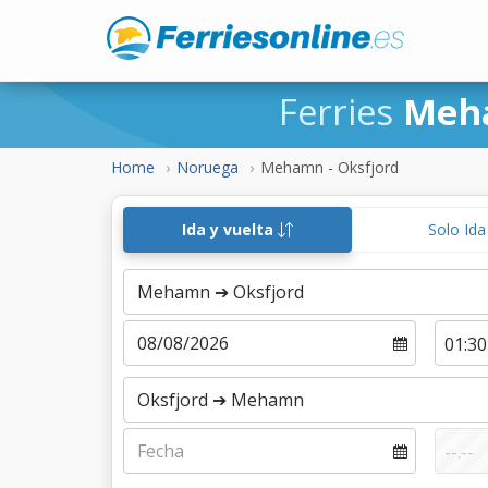
Ferries
Meh
Home
Noruega
Mehamn - Oksfjord
Ida y vuelta
Solo Id