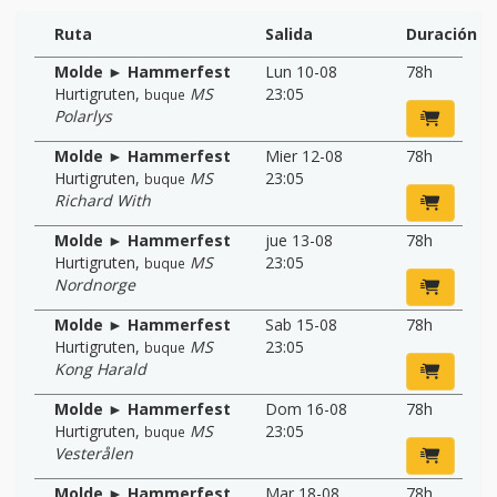
Ruta
Salida
Duración
Molde ► Hammerfest
Lun 10-08
78h
Hurtigruten
,
MS
23:05
buque
Polarlys
Molde ► Hammerfest
Mier 12-08
78h
Hurtigruten
,
MS
23:05
buque
Richard With
Molde ► Hammerfest
jue 13-08
78h
Hurtigruten
,
MS
23:05
buque
Nordnorge
Molde ► Hammerfest
Sab 15-08
78h
Hurtigruten
,
MS
23:05
buque
Kong Harald
Molde ► Hammerfest
Dom 16-08
78h
Hurtigruten
,
MS
23:05
buque
Vesterålen
Molde ► Hammerfest
Mar 18-08
78h