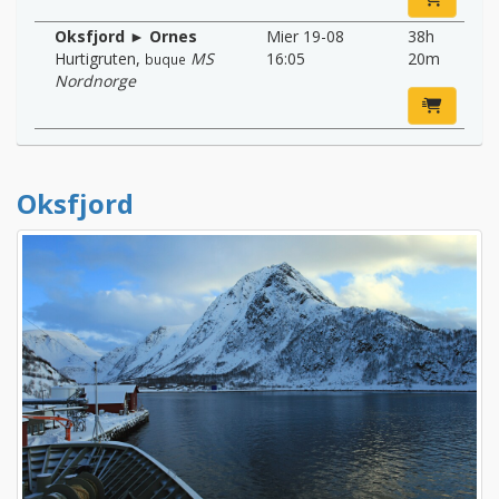
Oksfjord ► Ornes
Mier 19-08
38h
Hurtigruten
,
MS
16:05
20m
buque
Nordnorge
Oksfjord