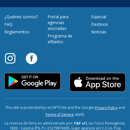
¿Quiénes somos?
Portal para
Especial
agencias
FAQ
Destinos
asociadas
Reglamentos
Noticias
Programa de
afiliados
This site is protected by reCAPTCHA and the Google
and
Privacy Policy
apply.
Terms of Service
La reserva de ferry es administrado por:
F&F srl
, via Tosco Romagnola,
1603 - Cascina (PI). P.I. 01279870495, lugar aparece en C.C.I.A. Pisa