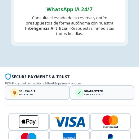
WhatsApp IA 24/7
Consulta el estado de tu reserva y obtén
presupuestos de forma autónoma con nuestra
Inteligencia Artificial
. Respuestas inmediatas
todos los días.
SECURE PAYMENTS & TRUST
100% Encrypted transactions & flexible payment options
SSL 256-BIT
GUARANTEED
🔒
✓
ENCRYPTED
SAFE CHECKOUT