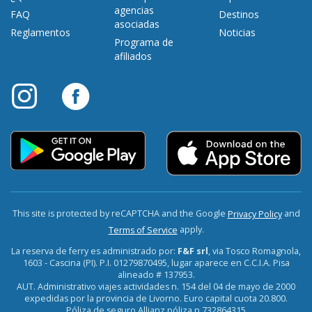
agencias
FAQ
Destinos
asociadas
Reglamentos
Noticias
Programa de
afiliados
This site is protected by reCAPTCHA and the Google
and
Privacy Policy
apply.
Terms of Service
La reserva de ferry es administrado por:
F&F srl
, via Tosco Romagnola,
1603 - Cascina (PI). P.I. 01279870495, lugar aparece en C.C.I.A. Pisa
alineado # 137953.
AUT. Administrativo viajes actividades n. 154 del 04 de mayo de 2000
expedidas por la provincia de Livorno. Euro capital cuota 20.800.
Póliza de seguro Allianz póliza n.732864315