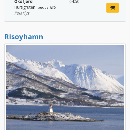
Oksfjord
04:50
Hurtigruten
,
MS
buque
Polarlys
Risoyhamn