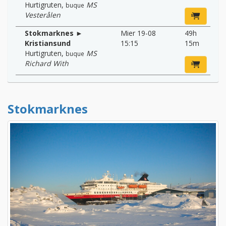
Hurtigruten
,
MS
buque
Vesterålen
Stokmarknes ►
Mier 19-08
49h
Kristiansund
15:15
15m
Hurtigruten
,
MS
buque
Richard With
Stokmarknes