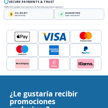
SECURE PAYMENTS & TRUST
100% Encrypted transactions & flexible payment options
SSL 256-BIT
GUARANTEED
🔒
✓
ENCRYPTED
SAFE CHECKOUT
¿Le gustaría recibir
promociones