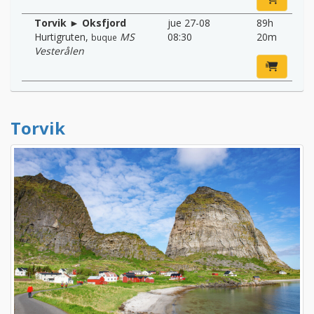
Torvik ► Oksfjord
jue 27-08
89h
Hurtigruten
,
MS
08:30
20m
buque
Vesterålen
Torvik