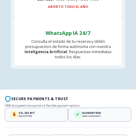
ABIERTO TODO EL AÑO
WhatsApp IA 24/7
Consulta el estado de tu reserva y obtén
presupuestos de forma autónoma con nuestra
Inteligencia Artificial
. Respuestas inmediatas
todos los días.
SECURE PAYMENTS & TRUST
100% Encrypted transactions & flexible payment options
SSL 256-BIT
GUARANTEED
🔒
✓
ENCRYPTED
SAFE CHECKOUT