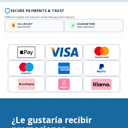
SECURE PAYMENTS & TRUST
100% Encrypted transactions & flexible payment options
SSL 256-BIT
GUARANTEED
🔒
✓
ENCRYPTED
SAFE CHECKOUT
¿Le gustaría recibir