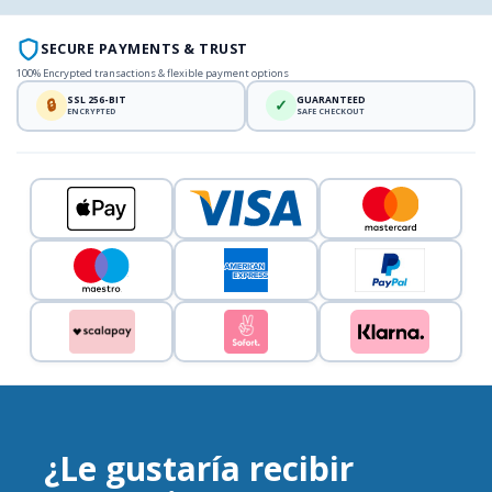
SECURE PAYMENTS & TRUST
100% Encrypted transactions & flexible payment options
SSL 256-BIT
GUARANTEED
🔒
✓
ENCRYPTED
SAFE CHECKOUT
¿Le gustaría recibir