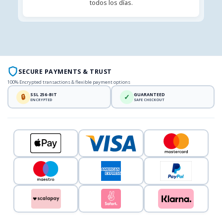
todos los días.
SECURE PAYMENTS & TRUST
100% Encrypted transactions & flexible payment options
SSL 256-BIT
GUARANTEED
🔒
✓
ENCRYPTED
SAFE CHECKOUT