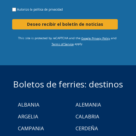
Autorizo la
política de privacidad
Deseo recibir el boletín de noticias
This site is protected by reCAPTCHA and the
and
Google Privacy Policy
apply.
Terms of Service
Boletos de ferries: destinos
ALBANIA
ALEMANIA
ARGELIA
CALABRIA
CAMPANIA
CERDEÑA