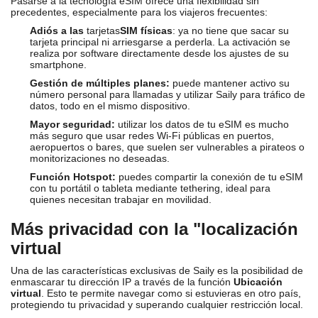
Pasarse a la tecnología eSIM ofrece una flexibilidad sin
precedentes, especialmente para los viajeros frecuentes:
Adiós a las
tarjetas
SIM físicas
: ya no tiene que sacar su
tarjeta principal ni arriesgarse a perderla. La activación se
realiza por software directamente desde los ajustes de su
smartphone.
Gestión de múltiples planes:
puede mantener activo su
número personal para llamadas y utilizar Saily para tráfico de
datos, todo en el mismo dispositivo.
Mayor seguridad:
utilizar los datos de tu eSIM es mucho
más seguro que usar redes Wi-Fi públicas en puertos,
aeropuertos o bares, que suelen ser vulnerables a pirateos o
monitorizaciones no deseadas.
Función Hotspot:
puedes compartir la conexión de tu eSIM
con tu portátil o tableta mediante tethering, ideal para
quienes necesitan trabajar en movilidad.
Más privacidad con la "localización
virtual
Una de las características exclusivas de Saily es la posibilidad de
enmascarar tu dirección IP a través de la función
Ubicación
virtual
. Esto te permite navegar como si estuvieras en otro país,
protegiendo tu privacidad y superando cualquier restricción local.