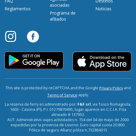
FAQ
Destinos
asociadas
Reglamentos
Noticias
Programa de
afiliados
This site is protected by reCAPTCHA and the Google
and
Privacy Policy
apply.
Terms of Service
La reserva de ferry es administrado por:
F&F srl
, via Tosco Romagnola,
1603 - Cascina (PI). P.I. 01279870495, lugar aparece en C.C.I.A. Pisa
alineado # 137953.
AUT. Administrativo viajes actividades n. 154 del 04 de mayo de 2000
expedidas por la provincia de Livorno. Euro capital cuota 20.800.
Póliza de seguro Allianz póliza n.732864315