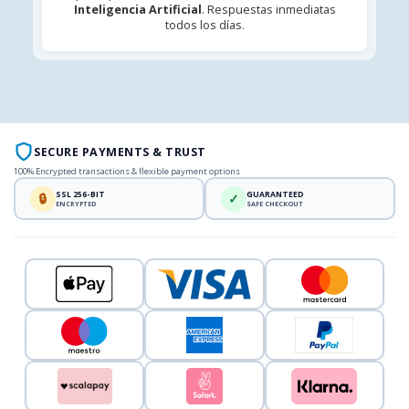
Inteligencia Artificial
. Respuestas inmediatas
todos los días.
SECURE PAYMENTS & TRUST
100% Encrypted transactions & flexible payment options
SSL 256-BIT
GUARANTEED
🔒
✓
ENCRYPTED
SAFE CHECKOUT