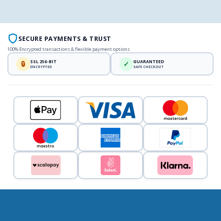
SECURE PAYMENTS & TRUST
100% Encrypted transactions & flexible payment options
SSL 256-BIT
GUARANTEED
🔒
✓
ENCRYPTED
SAFE CHECKOUT