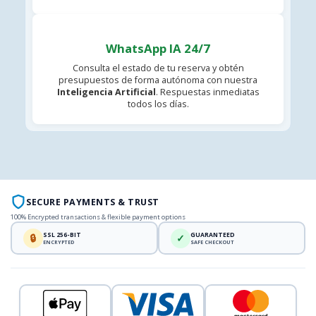
WhatsApp IA 24/7
Consulta el estado de tu reserva y obtén
presupuestos de forma autónoma con nuestra
Inteligencia Artificial
. Respuestas inmediatas
todos los días.
SECURE PAYMENTS & TRUST
100% Encrypted transactions & flexible payment options
SSL 256-BIT
GUARANTEED
🔒
✓
ENCRYPTED
SAFE CHECKOUT