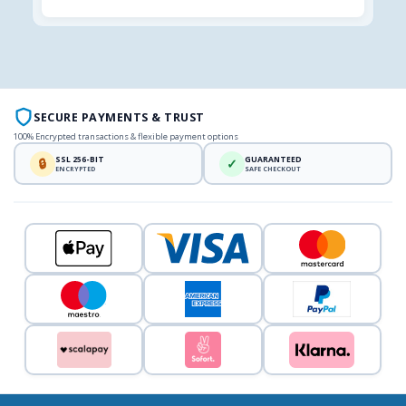
SECURE PAYMENTS & TRUST
100% Encrypted transactions & flexible payment options
SSL 256-BIT
GUARANTEED
🔒
✓
ENCRYPTED
SAFE CHECKOUT