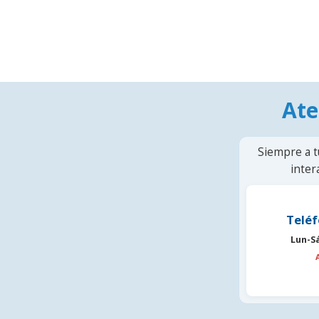
Ate
Siempre a t
inter
Teléf
Lun-S