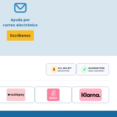
Ayuda por
correo electrónico
Escríbenos
SSL 256-BIT
GUARANTEED
🔒
✓
ENCRYPTED
SAFE CHECKOUT