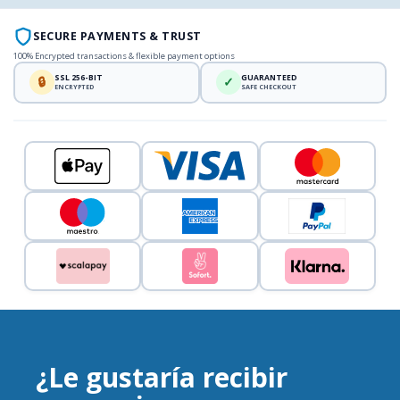
SECURE PAYMENTS & TRUST
100% Encrypted transactions & flexible payment options
SSL 256-BIT
GUARANTEED
🔒
✓
ENCRYPTED
SAFE CHECKOUT
¿Le gustaría recibir