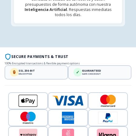
presupuestos de forma autónoma con nuestra
Inteligencia Artificial
. Respuestas inmediatas
todos los días.
SECURE PAYMENTS & TRUST
100% Encrypted transactions & flexible payment options
SSL 256-BIT
GUARANTEED
🔒
✓
ENCRYPTED
SAFE CHECKOUT