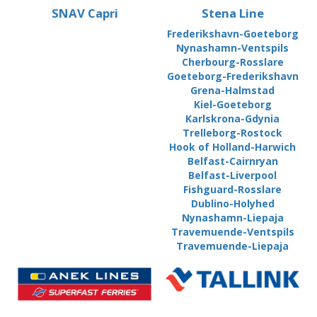
SNAV Capri
Stena Line
Frederikshavn-Goeteborg
Nynashamn-Ventspils
Cherbourg-Rosslare
Goeteborg-Frederikshavn
Grena-Halmstad
Kiel-Goeteborg
Karlskrona-Gdynia
Trelleborg-Rostock
Hook of Holland-Harwich
Belfast-Cairnryan
Belfast-Liverpool
Fishguard-Rosslare
Dublino-Holyhed
Nynashamn-Liepaja
Travemuende-Ventspils
Travemuende-Liepaja